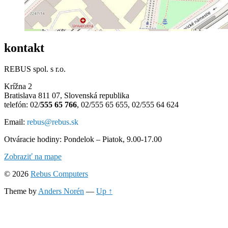
kontakt
REBUS spol. s r.o.
Krížna 2
Bratislava 811 07, Slovenská republika
telefón: 02/
555 65 766
, 02/555 65 655, 02/555 64 624
Email:
rebus@rebus.sk
Otváracie hodiny: Pondelok – Piatok, 9.00-17.00
Zobraziť na mape
© 2026
Rebus Computers
Theme by
Anders Norén
—
Up ↑